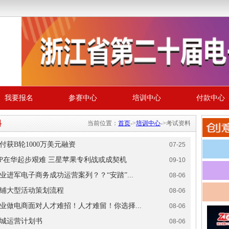
我要报名
参赛中心
培训中心
付款中心
料
当前位置：
首页
->
培训中心
->考试资料
付获B轮1000万美元融资
07-25
P在华起步艰难 三星苹果专利战或成契机
09-10
业进军电子商务成功运营案列？？“安踏”...
08-06
铺大型活动策划流程
08-06
业做电商面对人才难招！人才难留！你选择...
08-06
城运营计划书
08-06