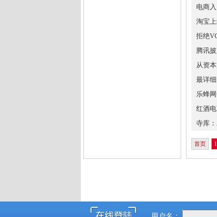
电商入
淘宝上
拒绝V
腾讯披
从资本
最详细
乐蜂网
红酒电
寺库：
首页
1
用户名：