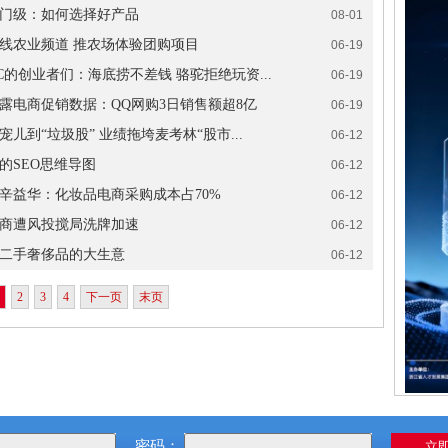
门级：如何选择好产品
08-01
线农业频道 推农场体验团购项目
06-19
C的创业者们：海底捞不差钱 骆驼拒绝玩资...
06-19
露电商促销数据：QQ网购3日销售额超8亿
06-19
宠儿到“垃圾股” 业绩拖垮麦考林“股市...
06-12
的SEO思维导图
06-12
辛益华：化妆品电商采购成本占70%
06-12
商遭风投搅局洗牌加速
06-12
二手奢侈品的大生意
06-12
2
3
4
下一页
末页
密码：