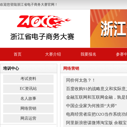
欢迎您登陆浙江省电子商务大赛官网！
首页
大赛介绍
我要报名
参赛
培训中心
网络营销
考试资料
同价何太急？！
EC资讯站
百度收购91的战略意义和实际意
金融互联网和互联网金融，孰是
名人故事
中国企业家为何推崇“大师”
网络营销
电商经营者应把O2O当作系统功
网店运营
阿里新浪密谋微博淘宝版 余额宝