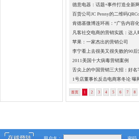
德意电器：话题+事件打造全新
百货公司JC Penny的二维码QRC
肯德基微博连环画：“广告内容化
凡客社交电商的营销实践：达人
苹果：一家杰出的营销公司
李宁看上去很美又很失败的90后
2011美国十大病毒营销案例
舌尖上的中国营销三大招：好名字
1号店董事长反击电商寒冬论 曝
首页
1
2
3
4
5
6
7
8
用户名：
密码