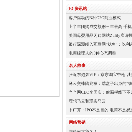
EC资讯站
客户驱动的N种O2O商业模式
上半年团购成交额创三年最高 手
美国母婴用品闪购网站Zulily雇
银行深潭闯入互联网“鲶鱼”：吃利差
电商经理人的5种心态调整
名人故事
张近东炮轰VIE：京东淘宝中枪 
马云交棒陆兆禧：端盘子出身的“铁
当当网CEO李国庆：偷漏税线下不
理想马云和现实马云
卜广齐：IPO不是目的 电商不是
网络营销
同价何太急？！