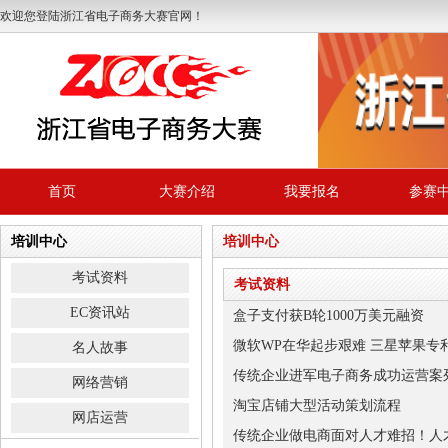
欢迎您登陆浙江省电子商务大赛官网！
首页
大赛介绍
我要报名
参赛
培训中心
培训中心
考试资料
考试资料
EC资讯站
盒子支付获B轮1000万美元融资
微软WP在华起步艰难 三星苹果专
名人故事
传统企业进军电子商务成功运营案列？
网络营销
淘宝店铺大型活动策划流程
网店运营
传统企业做电商面对人才难招！人才